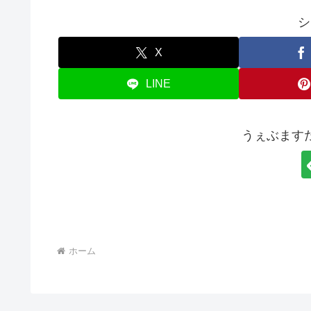
シ
X
LINE
うぇぶます
ホーム