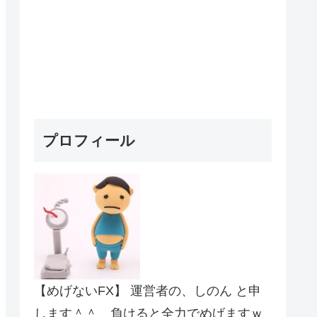
プロフィール
【めげないFX】 運営者の、しのん と申
します＾＾ 負けると全力でめげますｗ