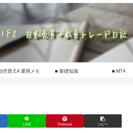
動売買 EA 運用メモ
■ 基礎知識
■ MT4
LINE
Pinterest
コピー