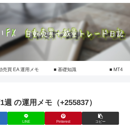
動売買 EA 運用メモ
■ 基礎知識
■ MT4
第1週 の運用メモ（+255837）
LINE
Pinterest
コピー