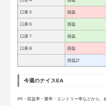
口座４
損益
口座５
損益
口座６
損益
口座７
損益
口座８
損益
損益計
今週のナイスEA
PF・収益率・勝率・エントリー率などから、