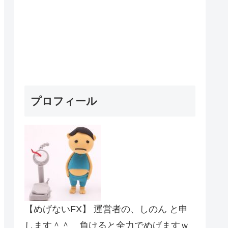
プロフィール
【めげないFX】 運営者の、しのん と申
します＾＾ 負けると全力でめげますｗ