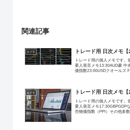
関連記事
トレード用 日次メモ【201
□ メモ
トレード用の個人メモです。
要人発言メモ13:30AUD豪 中央
価指数23:00USDクオールズ FR
トレード用 日次メモ【201
□ メモ
トレード用の個人メモです。
要人発言メモ17:30GBPGDP
売物価指数（PPI）その他多数翌 朝