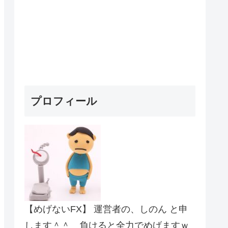
プロフィール
【めげないFX】 運営者の、しのん と申
します＾＾ 負けると全力でめげますｗ