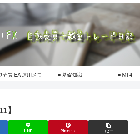
動売買 EA 運用メモ
■ 基礎知識
■ MT4
11】
LINE
Pinterest
コピー