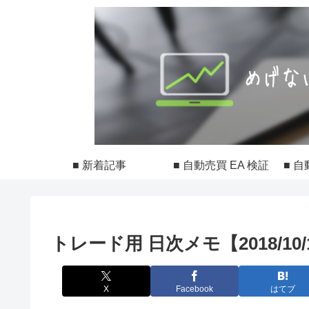
■ 新着記事
■ 自動売買 EA 検証
■ 自
トレード用 日次メモ【2018/10/
X
Facebook
はてブ