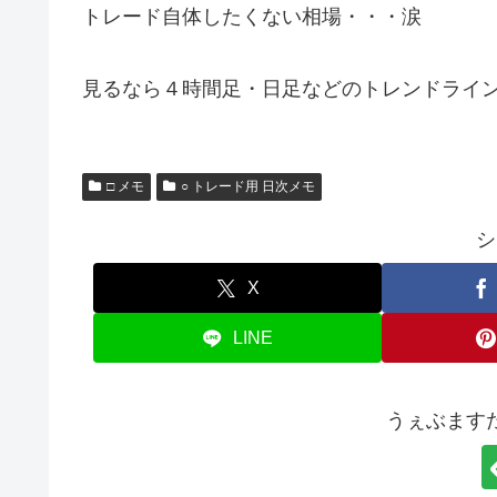
トレード自体したくない相場・・・涙
見るなら４時間足・日足などのトレンドライ
□ メモ
○ トレード用 日次メモ
シ
X
LINE
うぇぶます