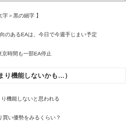
太字＞黒の細字 】
ン傾向のあるEAは、今日で今週手じまい予定
東京時間も一部EA停止
まり機能しないかも…）
まり機能しないと思われる
り買い優勢をみるくらい？