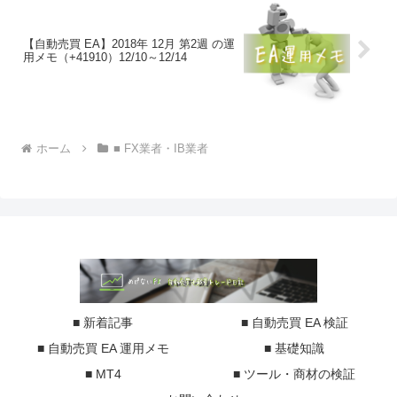
【自動売買 EA】2018年 12月 第2週 の運
用メモ（+41910）12/10～12/14
ホーム
■ FX業者・IB業者
■ 新着記事
■ 自動売買 EA 検証
■ 自動売買 EA 運用メモ
■ 基礎知識
■ MT4
■ ツール・商材の検証