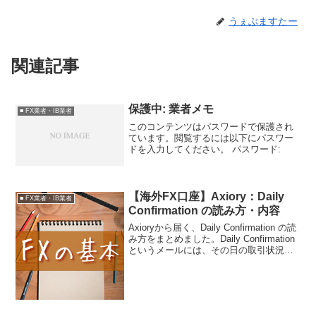
うぇぶますたー
関連記事
保護中: 業者メモ
■ FX業者・IB業者
このコンテンツはパスワードで保護され
ています。閲覧するには以下にパスワー
ドを入力してください。 パスワード:
【海外FX口座】Axiory：Daily
■ FX業者・IB業者
Confirmation の読み方・内容
Axioryから届く、Daily Confirmation の読
み方をまとめました。Daily Confirmation
というメールには、その日の取引状況が
書かれています会社によってフォーマッ
トが異なりますので、ここではAXIORY
につい...