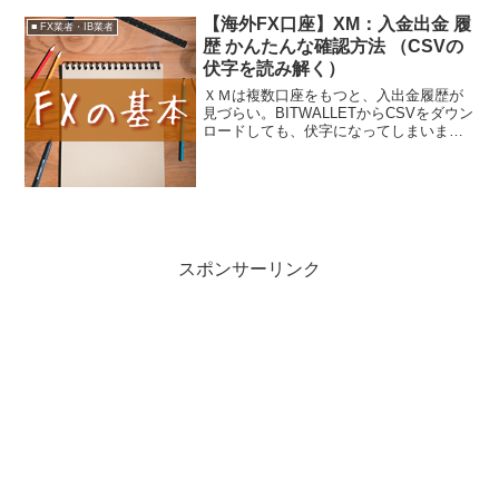
【海外FX口座】XM：入金出金 履
■ FX業者・IB業者
歴 かんたんな確認方法 （CSVの
伏字を読み解く）
ＸＭは複数口座をもつと、入出金履歴が
見づらい。BITWALLETからCSVをダウン
ロードしても、伏字になってしまいま
す。MT4から履歴を出してもいいのです
が、複数起動していると大変。XMにいく
ら出金したのか、XMからいくら入金され
たのか、確...
スポンサーリンク